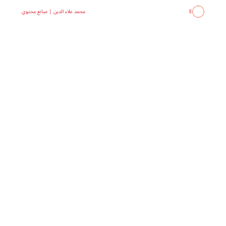
E
محمد علاء الدين | صانع محتوي
اهمية الـ Wi-Fi Calling
هل الwifi calling كلها مميزات 
؟ 
خلينا نتكلم بالتفصيل 
 الواي فاي كولينج (Wi-Fi 
Calling):
هي تقنية تسمح لك بإجراء المكالمات الصوتية عبر 
شبكة الواي فاي بدلاً من الشبكة الخلوية 
تساعد في تحسين جودة المكالمات في الأماكن 
التي لا يوجد فيها تغطية شبكة جيدة (مثل الأماكن 
ذات الإشارة الضعيفة).
تدعم 60-70% من الناس الذين يستخدمون 