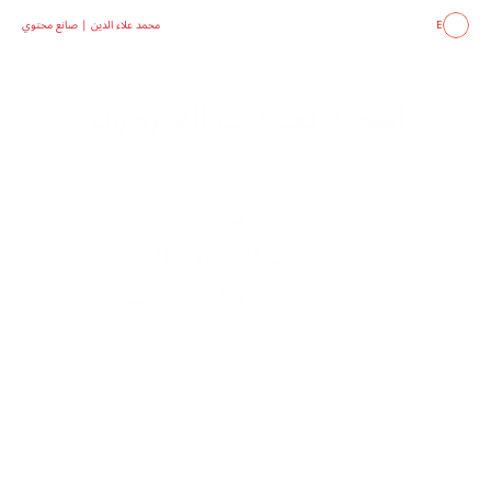
E
محمد علاء الدين | صانع محتوي
أهمية تحديث الفيرموير
حابب اكلمكم شويه عن اهميه 
فكرة التحديثات للأجهزة  الذكية 
وأهمية الفيرموير والبرمجيات 
بشكل عام.  
هشرحلكم سريعا الفرق بين ال ٣ 
الفرق بين الهاردوير، السوفتوير، والفيرموير  
الهاردوير:
 هو الجزء المادي من الجهاز، مثل المعالج، 
المراوح، الكابلات، إلخ لا يتغير مع الزمن.