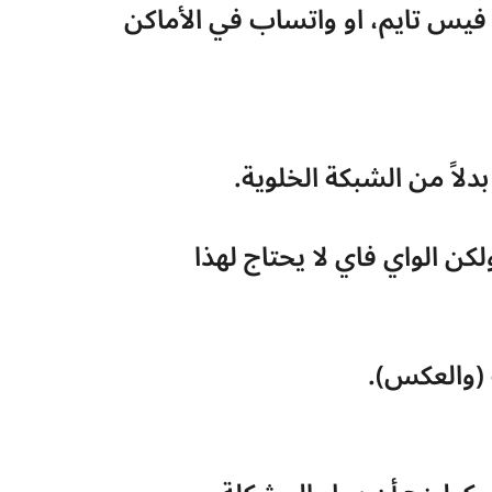
تدعم 60-70% من الناس الذين يستخدمون المكالمات عبر الإنترنت مثل ماسنجر، فيس تايم، او واتساب في الأماكن 
دلاً من الشبكة الخلوية.
 إذا كانت لديك شبكة ضعيفة، هاتفك يعمل بشكل أكبر للبحث عن أبراج الشبكة، ولكن الواي فاي لا يحتاج لهذا 
ة (والعكس).