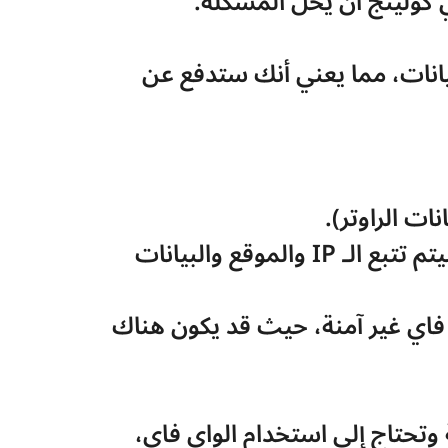
 كولينج أن يحل المشكلة.
في مصر،سيتم احتساب المكالمات عبر الواي فاي كولينج على اعتبارها مكالمات بيانات، مما يعني أنك ستدفع عن 
أبل تحذر من أن استخدام الواي فاي كولينج قد يعرّض خصوصيتك للخطر، حيث سيتم تتبع الـ IP والموقع والبيانات 
لا يُنصح باستخدام الواي فاي كولينج في الأماكن العامة التي تستخدم شبكات واي فاي غير آمنة، حيث قد يكون هناك 
يمكنك تفعيل أو إيقاف هذه الخاصية حسب الحاجة إذا كانت الشبكة لديك ضعيفة وتحتاج إلى استخدام الواي فاي، 