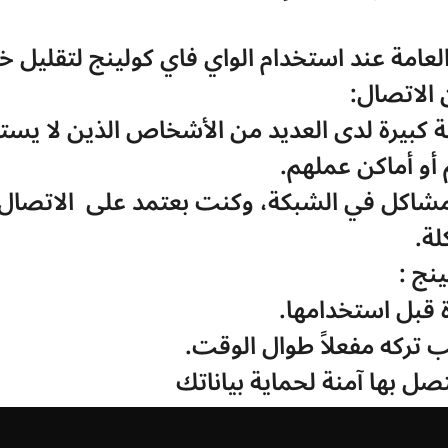
عامة عند استخدام الواي فاي كولينج لتقليل خ
الاتصال:
أو أماكن عملهم.
لة.
نج :