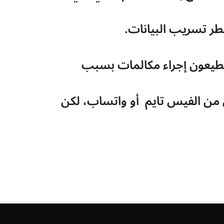
طر تسريب البيانات.
تقنية الواي فاي كولينج حلت مشكلة كبيرة لدى العديد من الأشخاص الذين لا يستطيعون إجراء مكالمات بسبب 
انا مثلًا، كنت بعاني  في منزلي من مشاكل في الشبكة، وكنت بعتمد على  الاتصال من الفيس تايم  أو واتساب، لكن 